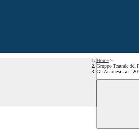
Home
>
Gruppo Teatrale del 
Gli Acarnesi - a.s. 2