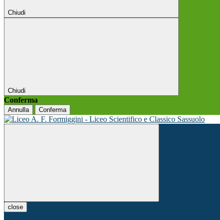
Chiudi
Chiudi
Conferma
Annulla
Conferma
close