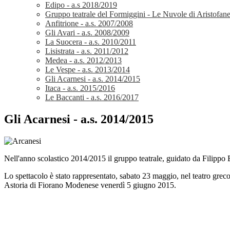
Edipo - a.s 2018/2019
Gruppo teatrale del Formiggini - Le Nuvole di Aristofan
Anfitrione - a.s. 2007/2008
Gli Avari - a.s. 2008/2009
La Suocera - a.s. 2010/2011
Lisistrata - a.s. 2011/2012
Medea - a.s. 2012/2013
Le Vespe - a.s. 2013/2014
Gli Acarnesi - a.s. 2014/2015
Itaca - a.s. 2015/2016
Le Baccanti - a.s. 2016/2017
Gli Acarnesi - a.s. 2014/2015
Nell'anno scolastico 2014/2015 il gruppo teatrale, guidato da Filippo B
Lo spettacolo è stato rappresentato, sabato 23 maggio, nel teatro greco
Astoria di Fiorano Modenese venerdì 5 giugno 2015.