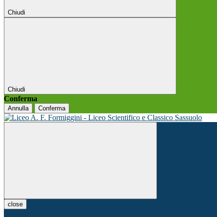
Chiudi
Chiudi
Conferma
Annulla
Conferma
close