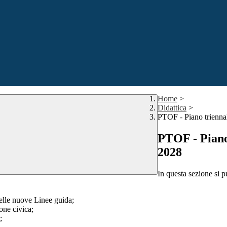
Home
>
Didattica
>
PTOF - Piano triennal
PTOF - Piano 
2028
In questa sezione si p
delle nuove Linee guida;
one civica;
;