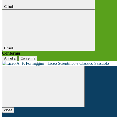
Chiudi
Chiudi
Conferma
Annulla
Conferma
close