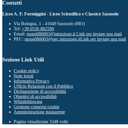
Contatti
Liceo A. F. Formiggini - Liceo Scientifico e Classico Sassuolo
Via Bologna, 1 - 41049 Sassuolo (MO)
Tel:
+39 0536 882599
Email:
mops080003@istruzione.it
Link per inviare una mail
PEC:
mops080003@pec.istruzione.it
Link per inviare una mail
Sezione Link Utili
Cookie policy
Note legali
Informativa Privacy
Ufficio Relazioni con il Pubblico
Dichiarazione di accessibilità
Obiettivi di accessibilità
Whistleblowing
Gestione consensi cookie
Amministrazione trasparente
Pagina visualizzata
3348
volte