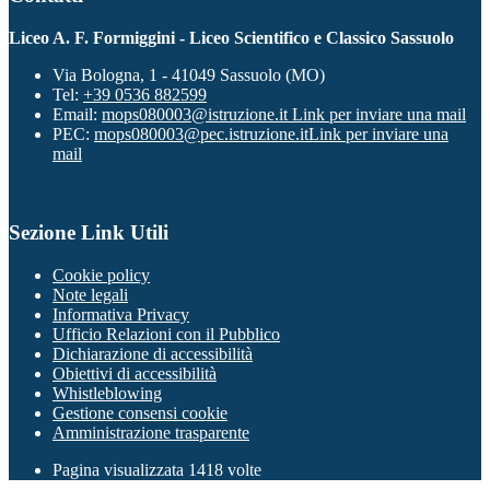
Liceo A. F. Formiggini - Liceo Scientifico e Classico Sassuolo
Via Bologna, 1 - 41049 Sassuolo (MO)
Tel:
+39 0536 882599
Email:
mops080003@istruzione.it
Link per inviare una mail
PEC:
mops080003@pec.istruzione.it
Link per inviare una
mail
Sezione Link Utili
Cookie policy
Note legali
Informativa Privacy
Ufficio Relazioni con il Pubblico
Dichiarazione di accessibilità
Obiettivi di accessibilità
Whistleblowing
Gestione consensi cookie
Amministrazione trasparente
Pagina visualizzata
1418
volte