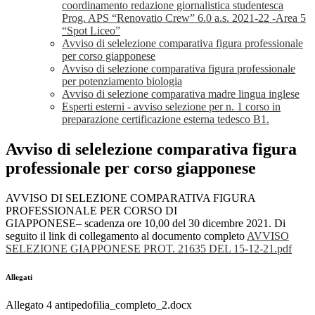
coordinamento redazione giornalistica studentesca
Prog. APS “Renovatio Crew” 6.0 a.s. 2021-22 -Area 5
“Spot Liceo”
Avviso di selelezione comparativa figura professionale
per corso giapponese
Avviso di selezione comparativa figura professionale
per potenziamento biologia
Avviso di selezione comparativa madre lingua inglese
Esperti esterni - avviso selezione per n. 1 corso in
preparazione certificazione esterna tedesco B1.
Avviso di selelezione comparativa figura
professionale per corso giapponese
AVVISO DI SELEZIONE COMPARATIVA FIGURA
PROFESSIONALE PER CORSO DI
GIAPPONESE– scadenza ore 10,00 del 30 dicembre 2021. Di
seguito il link di collegamento al documento completo
AVVISO
SELEZIONE GIAPPONESE PROT. 21635 DEL 15-12-21.pdf
Allegati
Allegato 4 antipedofilia_completo_2.docx