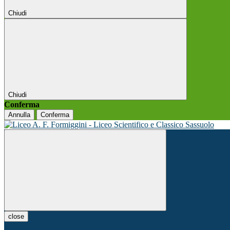
Chiudi
Chiudi
Conferma
Annulla
Conferma
close