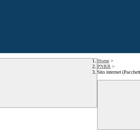
Home
>
PNRR
>
Sito internet (Pacche