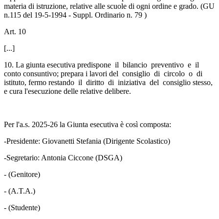
materia di istruzione, relative alle scuole di ogni ordine e grado. (GU
n.115 del 19-5-1994 - Suppl. Ordinario n. 79 )
Art. 10
[...]
10. La giunta esecutiva predispone il bilancio preventivo e il
conto consuntivo; prepara i lavori del consiglio di circolo o di
istituto, fermo restando il diritto di iniziativa del consiglio stesso,
e cura l'esecuzione delle relative delibere.
Per l'a.s. 2025-26 la Giunta esecutiva è così composta:
-Presidente: Giovanetti Stefania (Dirigente Scolastico)
-Segretario: Antonia Ciccone (DSGA)
- (Genitore)
- (A.T.A.)
- (Studente)