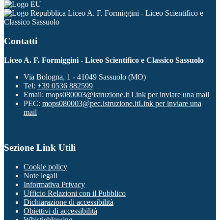
Liceo A. F. Formiggini - Liceo Scientifico e
Classico Sassuolo
Contatti
Liceo A. F. Formiggini - Liceo Scientifico e Classico Sassuolo
Via Bologna, 1 - 41049 Sassuolo (MO)
Tel:
+39 0536 882599
Email:
mops080003@istruzione.it
Link per inviare una mail
PEC:
mops080003@pec.istruzione.it
Link per inviare una
mail
Sezione Link Utili
Cookie policy
Note legali
Informativa Privacy
Ufficio Relazioni con il Pubblico
Dichiarazione di accessibilità
Obiettivi di accessibilità
Whistleblowing