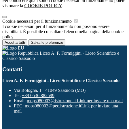
Per conoscere quali sono i cookie necessari al funzionamento potete
visionare la
COOKIE POLICY
.
Cookie necessari per il funzionamento
I cookie necessari per il funzionamento non possono essere
disabilitati. È possibile consultare l'elenco nella pagina della cookie
policy.
Accetta tutti
Salva le preferenze
Liceo A. F. Formiggini - Liceo Scientifico e
Classico Sassuolo
Contatti
Liceo A. F. Formiggini - Liceo Scientifico e Classico Sassuolo
Via Bologna, 1 - 41049 Sassuolo (MO)
Tel:
+39 0536 882599
Email:
mops080003@istruzione.it
Link per inviare una mail
PEC:
mops080003@pec.istruzione.it
Link per inviare una
mail