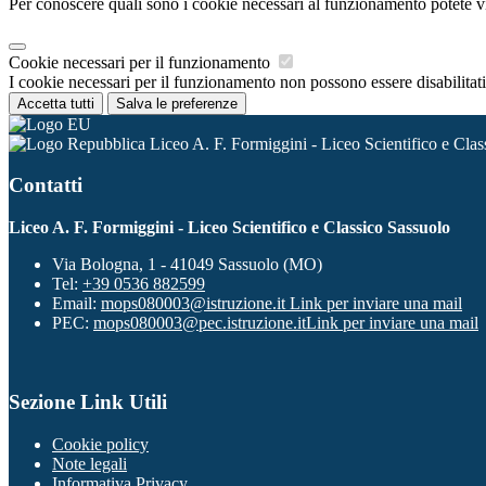
Per conoscere quali sono i cookie necessari al funzionamento potete v
Cookie necessari per il funzionamento
I cookie necessari per il funzionamento non possono essere disabilitati.
Accetta tutti
Salva le preferenze
Liceo A. F. Formiggini - Liceo Scientifico e Clas
Contatti
Liceo A. F. Formiggini - Liceo Scientifico e Classico Sassuolo
Via Bologna, 1 - 41049 Sassuolo (MO)
Tel:
+39 0536 882599
Email:
mops080003@istruzione.it
Link per inviare una mail
PEC:
mops080003@pec.istruzione.it
Link per inviare una mail
Sezione Link Utili
Cookie policy
Note legali
Informativa Privacy