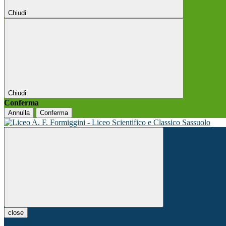
Chiudi
Chiudi
Conferma
Annulla
Conferma
close