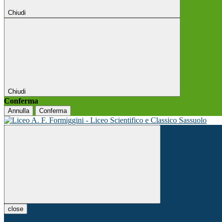
Chiudi
Chiudi
Conferma
Annulla
Conferma
close