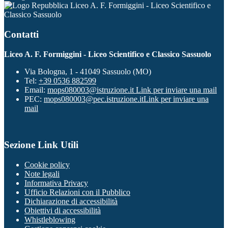
Liceo A. F. Formiggini - Liceo Scientifico e
Classico Sassuolo
Contatti
Liceo A. F. Formiggini - Liceo Scientifico e Classico Sassuolo
Via Bologna, 1 - 41049 Sassuolo (MO)
Tel:
+39 0536 882599
Email:
mops080003@istruzione.it
Link per inviare una mail
PEC:
mops080003@pec.istruzione.it
Link per inviare una
mail
Sezione Link Utili
Cookie policy
Note legali
Informativa Privacy
Ufficio Relazioni con il Pubblico
Dichiarazione di accessibilità
Obiettivi di accessibilità
Whistleblowing