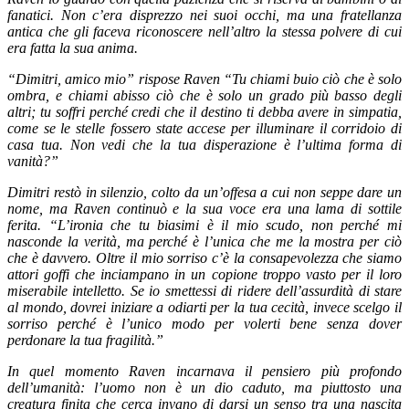
fanatici. Non c’era disprezzo nei suoi occhi, ma una fratellanza
antica che gli faceva riconoscere nell’altro la stessa polvere di cui
era fatta la sua anima.
“Dimitri, amico mio” rispose Raven “Tu chiami buio ciò che è solo
ombra, e chiami abisso ciò che è solo un grado più basso degli
altri; tu soffri perché credi che il destino ti debba avere in simpatia,
come se le stelle fossero state accese per illuminare il corridoio di
casa tua. Non vedi che la tua disperazione è l’ultima forma di
vanità?”
Dimitri restò in silenzio, colto da un’offesa a cui non seppe dare un
nome, ma Raven continuò e la sua voce era una lama di sottile
ferita. “L’ironia che tu biasimi è il mio scudo, non perché mi
nasconde la verità, ma perché è l’unica che me la mostra per ciò
che è davvero. Oltre il mio sorriso c’è la consapevolezza che siamo
attori goffi che inciampano in un copione troppo vasto per il loro
miserabile intelletto. Se io smettessi di ridere dell’assurdità di stare
al mondo, dovrei iniziare a odiarti per la tua cecità, invece scelgo il
sorriso perché è l’unico modo per volerti bene senza dover
perdonare la tua fragilità.”
In quel momento Raven incarnava il pensiero più profondo
dell’umanità: l’uomo non è un dio caduto, ma piuttosto una
creatura finita che cerca invano di darsi un senso tra una nascita