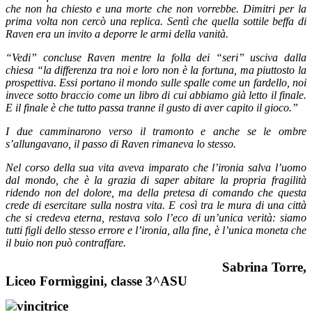
che non ha chiesto e una morte che non vorrebbe. Dimitri per la
prima volta non cercò una replica. Sentì che quella sottile beffa di
Raven era un invito a deporre le armi della vanità.
“Vedi” concluse Raven mentre la folla dei “seri” usciva dalla
chiesa “la differenza tra noi e loro non è la fortuna, ma piuttosto la
prospettiva. Essi portano il mondo sulle spalle come un fardello, noi
invece sotto braccio come un libro di cui abbiamo già letto il finale.
E il finale è che tutto passa tranne il gusto di aver capito il gioco.”
I due camminarono verso il tramonto e anche se le ombre
s’allungavano, il passo di Raven rimaneva lo stesso.
Nel corso della sua vita aveva imparato che l’ironia salva l’uomo
dal mondo, che è la grazia di saper abitare la propria fragilità
ridendo non del dolore, ma della pretesa di comando che questa
crede di esercitare sulla nostra vita. E così tra le mura di una città
che si credeva eterna, restava solo l’eco di un’unica verità: siamo
tutti figli dello stesso errore e l’ironia, alla fine, è l’unica moneta che
il buio non può contraffare.
Sabrina Torre,
Liceo Formìggini, classe 3^ASU