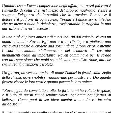
Umana cosa è l’aver compassione degli afflitti, ma assai più raro è
l’intelletto di colui che, nel mezzo del proprio naufragio, riesce a
scorgere l’eleganza dell’assurdità che lo travolge. Perché se il
dolore è il padrone di ogni carne, l’ironia è l’unico servo infedele
che ne mette a nudo le debolezze, trasformando la tragedia in una
narrazione di errori necessari.
In una città di pietra antica e di cuori induriti dal calcolo, viveva un
uomo chiamato Raven. Egli non era un ribelle, era piuttosto uno
che aveva smesso di credere alla solennità dei propri errori e mentre
i suoi concittadini s’affannavano nel tentativo di costruire
monumenti dediti all’importanza, Raven camminava per le strade
con un’espressione che molti scambiavano per distrazione, ma che
era in realtà attenzione assoluta.
Un giorno, un vecchio amico di nome Dimitri lo fermò sulla soglia
della chiesa, dove i nobili si radunavano per mostrare a Dio quanto
fossero ricche le loro vesti e quanto povere le loro anime.
“Raven, guarda come tutto crolla, la fortuna mi ha voltato le spalle,
e il buio di questi tempi sembra voler inghiottire ogni forma di
bellezza. Come puoi tu sorridere mentre il mondo va incontro
all’abisso?”
Raven lo guardò con quella pazienza che si riserva ai bambini o ai