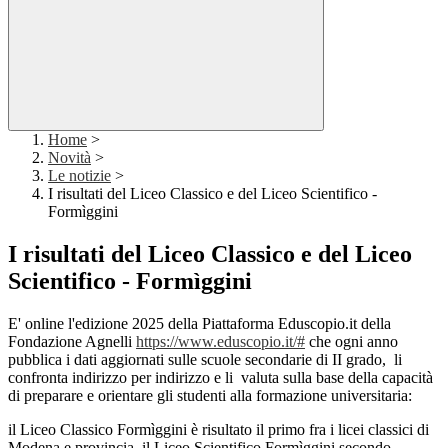
Home
>
Novità
>
Le notizie
>
I risultati del Liceo Classico e del Liceo Scientifico -
Formìggini
I risultati del Liceo Classico e del Liceo
Scientifico - Formìggini
E' online l'edizione 2025 della Piattaforma Eduscopio.it della
Fondazione Agnelli
https://www.eduscopio.it/#
che ogni anno
pubblica i dati aggiornati sulle scuole secondarie di II grado, li
confronta indirizzo per indirizzo e li valuta sulla base della capacità
di preparare e orientare gli studenti alla formazione universitaria:
il Liceo Classico Formìggini è risultato il primo fra i licei classici di
Modena e provincia, il Liceo Scientifico Formìggini secondo