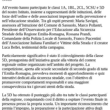
All’evento hanno partecipato le classi 1A, 1BL, 2CL, 5CSU e 5D
del nostro Istituto, insieme a rappresentanti delle istituzioni, delle
forze dell’ordine e delle associazioni impegnate nella prevenzione e
nell’educazione stradale. Tra gli ospiti presenti: Maria Savigni,
assessora all’Istruzione del Comune di Sassuolo, Marco Pollastri,
Presidente dell’Osservatorio per l’Educazione alla Sicurezza
Stradale della Regione Emilia-Romagna, Rossana Prandi,
Comandante della Polizia Locale di Sassuolo, Franco Piacentini
dell’Associazione Italiana Familiari e Vittime della Strada e il creator
Luca Bellei, testimonial della campagna.
Particolarmente significativo è stato il coinvolgimento della classe
5D, protagonista dell’iniziativa grazie alla vittoria del contest
regionale online organizzato nell’ambito del progetto. La
competizione, aperta alle scuole secondarie di secondo grado di tutta
l’Emilia-Romagna, prevedeva momenti di approfondimento e quiz
interattivi dedicati alla sicurezza stradale, con l’obiettivo di
promuovere comportamenti responsabili e una maggiore
consapevolezza tra i giovani utenti della strada.
La 5D ha ottenuto il punteggio più alto tra tutte le classi partecipanti
della regione, conquistando così il diritto a ospitare l’evento finale in
presenza presso la propria scuola. Un importante riconoscimento che
premia l’impegno, la preparazione e la partecipazione attiva degli