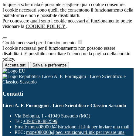
In questa schermata è possibile scegliere quali cookie consentire.
I cookie necessari sono quelli che consentono il funzionamento della
piattaforma e non è possibile disabilitarli.
Per conoscere quali sono i cookie necessari al funzionamento potete
visionare la
COOKIE POLICY
.
Cookie necessari per il funzionamento
I cookie necessari per il funzionamento non possono essere
disabilitati. È possibile consultare l'elenco nella pagina della cookie
policy.
Accetta tutti
Salva le preferenze
Liceo A. F. Formiggini - Liceo Scientifico e
Classico Sassuolo
Contatti
Liceo A. F. Formiggini - Liceo Scientifico e Classico Sassuolo
Via Bologna, 1 - 41049 Sassuolo (MO)
Tel:
+39 0536 882599
Email:
mops080003@istruzione.it
Link per inviare una mail
PEC:
mops080003@pec.istruzione.it
Link per inviare una