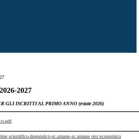
027
 2026-2027
 GLI ISCRITTI AL PRIMO ANNO (estate 2026)
ico.pdf
si prime scientifico-linguistico-sc.umane-sc.umane opz economico