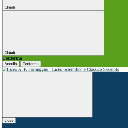
Chiudi
Chiudi
Conferma
Annulla
Conferma
close