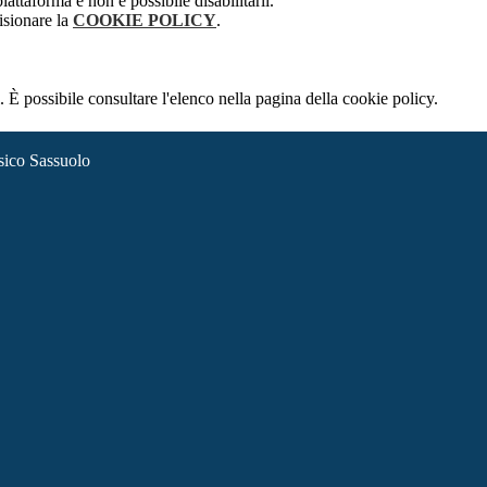
attaforma e non è possibile disabilitarli.
isionare la
COOKIE POLICY
.
 È possibile consultare l'elenco nella pagina della cookie policy.
sico Sassuolo