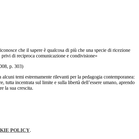
riconosce che il sapere è qualcosa di più che una specie di ricezione
ti privi di reciproca comunicazione e condivisione»
008, p. 303)
ipa alcuni temi estremamente rilevanti per la pedagogia contemporanea:
e, tutta incentrata sul limite e sulla libertà dell’essere umano, aprendo
e la sua crescita.
KIE POLICY
.