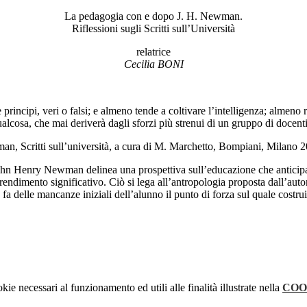
La pedagogia con e dopo J. H. Newman.
Riflessioni sugli Scritti sull’Università
relatrice
Cecilia BONI
principi, veri o falsi; e almeno tende a coltivare l’intelligenza; almeno 
qualcosa, che mai deriverà dagli sforzi più strenui di un gruppo di docen
an, Scritti sull’università, a cura di M. Marchetto, Bompiani, Milano 2
tà, John Henry Newman delinea una prospettiva sull’educazione che antic
prendimento significativo. Ciò si lega all’antropologia proposta dall’autor
fa delle mancanze iniziali dell’alunno il punto di forza sul quale costruir
kie necessari al funzionamento ed utili alle finalità illustrate nella
COO