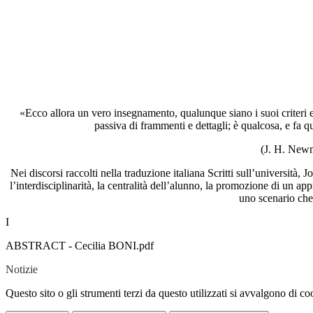
«Ecco allora un vero insegnamento, qualunque siano i suoi criteri e 
passiva di frammenti e dettagli; è qualcosa, e fa 
(J. H. Newm
Nei discorsi raccolti nella traduzione italiana Scritti sull’universi
l’interdisciplinarità, la centralità dell’alunno, la promozione di un ap
uno scenario che 
I
ABSTRACT - Cecilia BONI.pdf
Notizie
Questo sito o gli strumenti terzi da questo utilizzati si avvalgono di coo