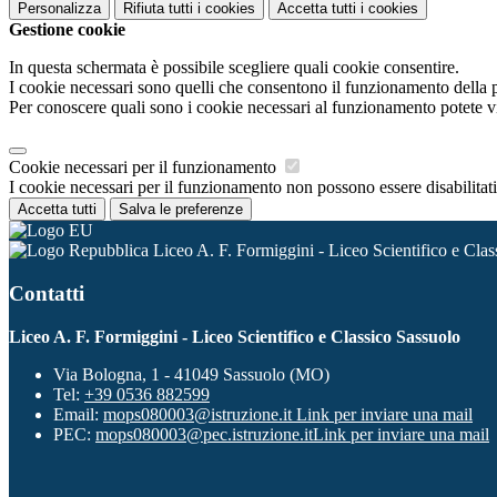
Personalizza
Rifiuta tutti
i cookies
Accetta tutti
i cookies
Gestione cookie
In questa schermata è possibile scegliere quali cookie consentire.
I cookie necessari sono quelli che consentono il funzionamento della pi
Per conoscere quali sono i cookie necessari al funzionamento potete v
Cookie necessari per il funzionamento
I cookie necessari per il funzionamento non possono essere disabilitati.
Accetta tutti
Salva le preferenze
Liceo A. F. Formiggini - Liceo Scientifico e Clas
Contatti
Liceo A. F. Formiggini - Liceo Scientifico e Classico Sassuolo
Via Bologna, 1 - 41049 Sassuolo (MO)
Tel:
+39 0536 882599
Email:
mops080003@istruzione.it
Link per inviare una mail
PEC:
mops080003@pec.istruzione.it
Link per inviare una mail