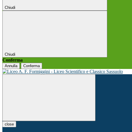
Chiudi
Chiudi
Conferma
Annulla
Conferma
close