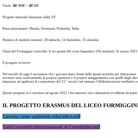
Titolo:
BE YOU – BE EU
Progetto biennale finanziato dalla UE
Paesi partecipanti: Olanda, Germania, Finlandia, Italia.
Numero di studenti stranieri: 28 tedeschi, 14 finlandesi, 35 olandesi.
Classi del Formiggini coinvolte: le tre quarte del corso linguistico (56 studenti). In marzo 2021
Il progetto in breve:
Nel mondo di oggi è necessario che i giovani siano dotati delle giuste tecniche per interpretare 
avvenire solo confrontando la propria opinione e il proprio atteggiamento con quelli degli altr
imparano ad applicare le competenze del 21 ° secolo (ad esempio l'alfabetizzazione mediatica 
Questo progetto si è concluso ad agosto 2022 e ha ottenuto una valutazione eccellente da par
IL PROGETTO ERASMUS DEL LICEO FORMIGGINI 
Europa come ambiente educativo.pdf
Tutti i progetti internazionali al Formiggini.pdf