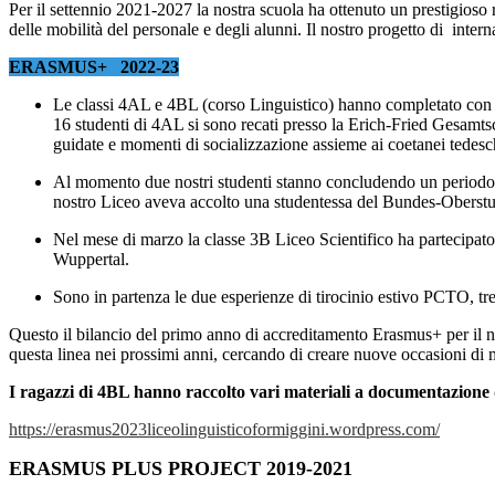
Per il settennio 2021-2027 la nostra scuola ha ottenuto un prestigios
delle mobilità del personale e degli alunni. Il nostro progetto di inte
ERASMUS+ 2022-23
Le classi 4AL e 4BL (corso Linguistico) hanno completato con su
16 studenti di 4AL si sono recati presso la Erich-Fried Gesamts
guidate e momenti di socializzazione assieme ai coetanei tedesch
Al momento due nostri studenti stanno concludendo un periodo di
nostro Liceo aveva accolto una studentessa del Bundes-Oberst
Nel mese di marzo la classe 3B Liceo Scientifico ha partecipato
Wuppertal.
Sono in partenza le due esperienze di tirocinio estivo PCTO, tre 
Questo il bilancio del primo anno di accreditamento Erasmus+ per il no
questa linea nei prossimi anni, cercando di creare nuove occasioni di mob
I ragazzi di 4BL hanno raccolto vari materiali a documentazione d
https://
erasmus2023liceolinguisticofor
miggini.wordpress.com/
ERASMUS PLUS PROJECT 2019-2021