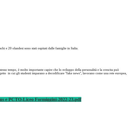
hi e 20 olandesi sono stati ospitati dalle famiglie in Italia.
 stesso tempo, è molto importante capire che lo sviluppo della personalità e la crescita può
rogetto in cui gli studenti imparano a decodificare "fake news", lavorano come una rete europea,
us e PCTO-Liceo Formiggini-2022-23.pdf