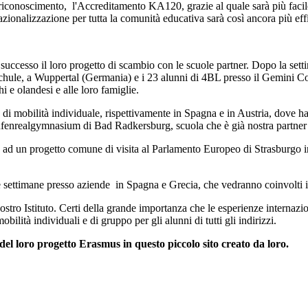
o riconoscimento, l'Accreditamento KA120, grazie al quale sarà più faci
rnazionalizzazione per tutta la comunità educativa sarà così ancora più 
ccesso il loro progetto di scambio con le scuole partner. Dopo la sett
chule, a Wuppertal (Germania) e i 23 alunni di 4BL presso il Gemini Coll
i e olandesi e alle loro famiglie
.
 mobilità individuale, rispettivamente in Spagna e in Austria, dove han
ufenrealgymnasium di Bad Radkersburg, scuola che è già nostra partne
 ad un progetto comune di visita al Parlamento Europeo di Strasburgo in
settimane presso aziende in Spagna e Grecia, che vedranno coinvolti in to
stro Istituto. Certi della grande importanza che le esperienze internazio
ilità individuali e di gruppo per gli alunni di tutti gli indirizzi.
el loro progetto Erasmus in questo piccolo sito creato da loro.