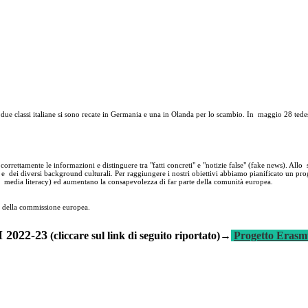
 due classi italiane si sono recate in Germania e una in Olanda per lo scambio. In maggio 28 tedesc
correttamente le informazioni e distinguere tra "fatti concreti" e "notizie false" (fake news). Allo
i e dei diversi background culturali. Per raggiungere i nostri obiettivi abbiamo pianificato un p
o media literacy) ed aumentano la consapevolezza di far parte della comunità europea.
te della commissione europea.
2022-23
(cliccare sul link di seguito riportato)→
Progetto Erasm