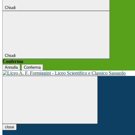
Chiudi
Chiudi
Conferma
Annulla
Conferma
close