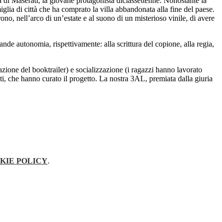
ta di Maserati, la giovane protagonista diciassettenne. Nonostante la
miglia di città che ha comprato la villa abbandonata alla fine del paese.
rono, nell’arco di un’estate e al suono di un misterioso vinile, di avere
nde autonomia, rispettivamente: alla scrittura del copione, alla regia,
zazione del booktrailer) e socializzazione (i ragazzi hanno lavorato
nti, che hanno curato il progetto. La nostra 3AL, premiata dalla giuria
KIE POLICY
.