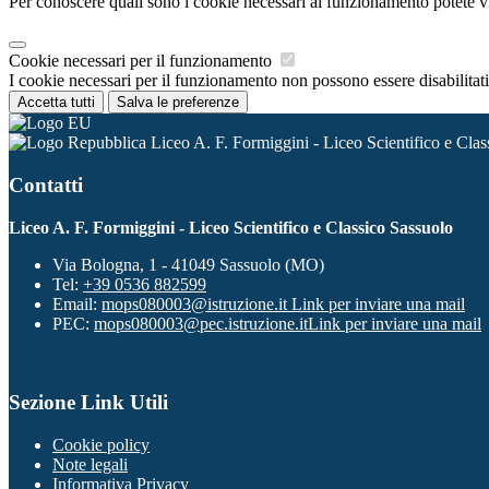
Per conoscere quali sono i cookie necessari al funzionamento potete v
Cookie necessari per il funzionamento
I cookie necessari per il funzionamento non possono essere disabilitati.
Accetta tutti
Salva le preferenze
Liceo A. F. Formiggini - Liceo Scientifico e Clas
Contatti
Liceo A. F. Formiggini - Liceo Scientifico e Classico Sassuolo
Via Bologna, 1 - 41049 Sassuolo (MO)
Tel:
+39 0536 882599
Email:
mops080003@istruzione.it
Link per inviare una mail
PEC:
mops080003@pec.istruzione.it
Link per inviare una mail
Sezione Link Utili
Cookie policy
Note legali
Informativa Privacy