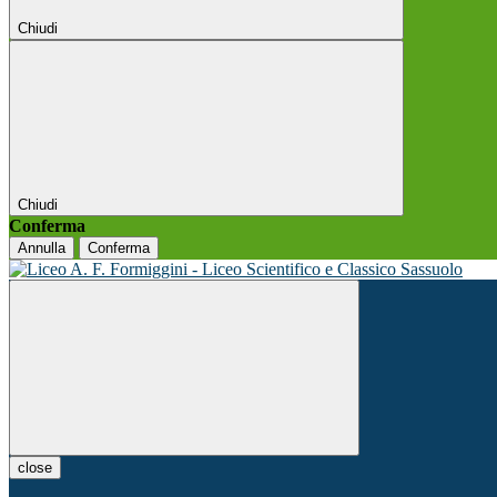
Chiudi
Chiudi
Conferma
Annulla
Conferma
close