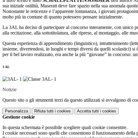
Il libro scelto è stato
SCHALLPLATTENSOMMER
dell’autrice A
sua iniziale ostilità, Maserati deve fare spazio nella sua anomala quotid
Nonostante le reticenze e l’apparente lontananza, i giovani protagonisti,
molto più in comune di quanto potessero pensare inizialmente.
La 3AL ha deciso di partecipare al concorso interamente, con unico prod
alla recitazione, alla sottotitolatura, alle riprese, al montaggio, alle m
Questa esperienza di apprendimento (linguistico), intrattenimento (lettu
insieme, divertendosi, in luoghi e tempi diversi da quelli scolastici) s
per il bel lavoro realizzato, era anche la più “giovane” in concorso: unic
3 AL
Notizie
Questo sito o gli strumenti terzi da questo utilizzati si avvalgono di coo
Personalizza
Rifiuta tutti
i cookies
Accetta tutti
i cookies
Gestione cookie
In questa schermata è possibile scegliere quali cookie consentire.
I cookie necessari sono quelli che consentono il funzionamento della pi