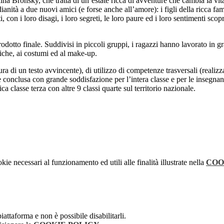
lina Bronsky, che tratta di un’estate ricca di avventure che cambia la vi
ianità a due nuovi amici (e forse anche all’amore): i figli della ricca fa
 con i loro disagi, i loro segreti, le loro paure ed i loro sentimenti scop
otto finale. Suddivisi in piccoli gruppi, i ragazzi hanno lavorato in gra
usiche, ai costumi ed al make-up.
ra di un testo avvincente), di utilizzo di competenze trasversali (realiz
i è conclusa con grande soddisfazione per l’intera classe e per le insegna
a classe terza con altre 9 classi quarte sul territorio nazionale.
kie necessari al funzionamento ed utili alle finalità illustrate nella
COO
attaforma e non è possibile disabilitarli.